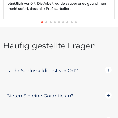
pünktlich vor Ort. Die Arbeit wurde sauber erledigt und man
merkt sofort, dass hier Profis arbeiten.
Häufig gestellte Fragen
Ist Ihr Schlüsseldienst vor Ort?
Ja! Alle unsere Schlüsseldienste wohnen
Bieten Sie eine Garantie an?
tatsächlich in dem Ort, den sie betreuen, oder
nahe genug für einen kurzen Pendeln. Das
bedeutet nicht nur, dass sie schnell bei Ihnen
Ja! Kundenzufriedenheit hat bei